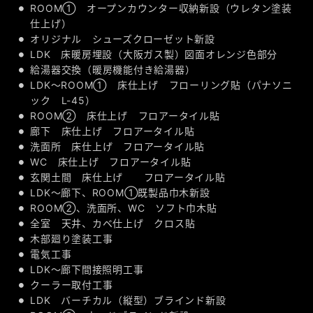
ROOM① オープンカウンター収納新設（ウレタン塗装
仕上げ）
オリジナル シューズクローゼット新設
LDK 床暖房埋設（大阪ガス製）図面オレンジ色部分
給湯器交換（暖房機能付き給湯器）
LDK～ROOM① 床仕上げ フローリング貼（パナソニ
ック L-45）
ROOM② 床仕上げ フロアータイル貼
廊下 床仕上げ フロアータイル貼
洗面所 床仕上げ フロアータイル貼
WC 床仕上げ フロアータイル貼
玄関土間 床仕上げ フロアータイル貼
LDK～廊下、ROOM①既製品巾木新設
ROOM②、洗面所、WC ソフト巾木貼
全室 天井、カベ仕上げ クロス貼
木部廻り塗装工事
電気工事
LDK～廊下間接照明工事
クーラー取付工事
LDK バーチカル（縦型）ブラインド新設