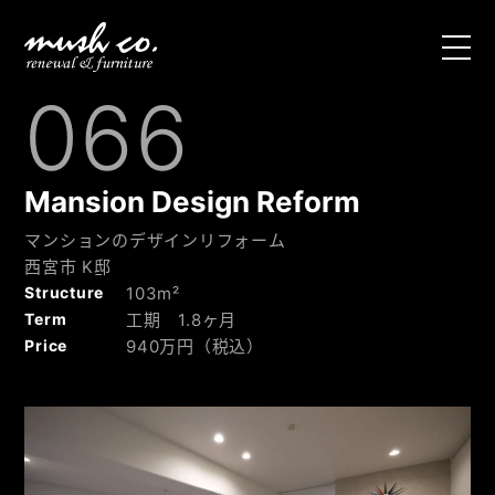
HOME
066
マッシュのリフォーム
施工事例
Mansion Design Reform
マンションのデザインリフォーム
M・U
西宮市 K邸
Structure
103m²
リフォームノート
Term
工期 1.8ヶ月
Price
940万円（税込）
ショールーム・企業情報
お問い合わせ
・
お見積り